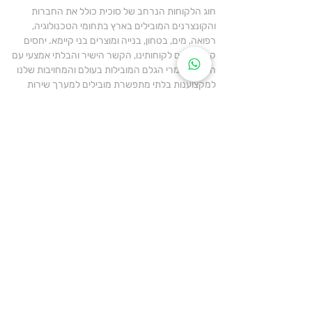
חוג הלקוחות הנרחב של סוכית כולל את החברות
והקונצרנים המובילים בארץ בתחומי הטכנולוגיה,
רפואה, מים, בטחון, בנייה ומוצרים בני קיימא. יחסים
קרובים עם לקוחותינו, הקשר הישיר והבלתי אמצעי עם
חברות חומרי הגלם המובילות בעולם והמחויבות שלנו
למקצוענות בלתי מתפשרת מובילים למערך שירות
גמיש ויעיל. תפיסת השירות שלנו נטועה במסורת ארוכת
שנים ומתמצה בהבנת צרכי הלקוח, התאמת פיתרון
וחבילת שירות ייחודית ומתן תנאים מסחריים
אופטימליים.
שומרים על הסביבה
החברות המיוצגות ע"י סוכית פועלות בהתאם לתקנים
הבינלאומיים המחמירים ביותר ונוטלות חלק במאמץ
הגלובלי לשמירה על איכות הסביבה. סוכית עושה
מאמצים גדולים לשווק מוצרים ירוקים הניתנים למיחזור
(חלקי / מלא) ועמידים לאורך שנים רבות.
אנחנו שמחים להעמיד לרשותכם את הידע והיכולות
שנצברו אצלנו ואצל היצרנים המיוצגים על ידנו.