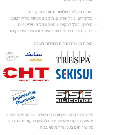
סוכית פועלת בשלושה תחומים עיקריים:
פולימרים, כולל שרפים, תוספים ולוחות פוליקרבונט
סיליקון, כולל דבקים, ציפויים ונוזלים סיליקוניים
בנייה, כולל דבקים, חומרי איטום ולוחות לחיפוי קירות
סוכית מייצגת חברות מובילות בעולם:
מלאי מדף גדול, זמין ועדכני בשילוב של אספקה ישירה
מהיצרן ללקוח מאפשרת לנו להציע ללקוחות החברה
סל שירותים בעל ערך מוסף גבוה.