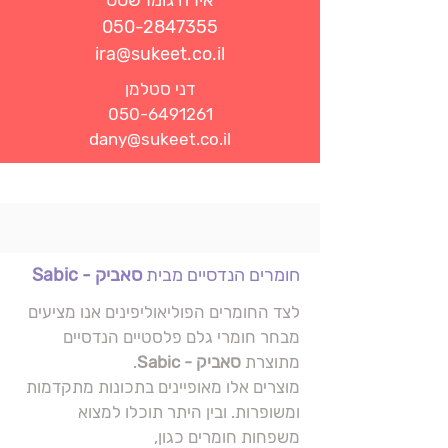
אירה גומרשטט
050-2847355
ira@sukeet.co.il
דני סטלמן
050-6491261
dany@sukeet.co.il
חומרים הנדסיים מבית
סאביק - Sabic
לצד החומרים הפוליאוליפינים אנו מציעים
מבחר חומרי גלם פלסטיים הנדסיים
מתוצרת
סאביק - Sabic
.
מוצרים אלו מאופיינים בתכונות מתקדמות
ומשופרות. ובין היתר תוכלו למצוא
משפחות חומרים כגון,